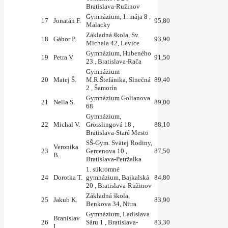
Bratislava-Ružinov
Gymnázium, 1. mája 8 ,
17
Jonatán F.
95,80
Malacky
Základná škola, Sv.
18
Gábor P.
93,90
Michala 42, Levice
Gymnázium, Hubeného
19
Petra V.
91,50
23 , Bratislava-Rača
Gymnázium
20
Matej Š.
M.R.Štefánika, Slnečná
89,40
2 , Šamorín
Gymnázium Golianova
21
Nella S.
89,00
68
Gymnázium,
22
Michal V.
Grösslingová 18 ,
88,10
Bratislava-Staré Mesto
SŠ-Gym. Svätej Rodiny,
Veronika
23
Gercenova 10 ,
87,50
B.
Bratislava-Petržalka
1. súkromné
24
Dorotka T.
gymnázium, Bajkalská
84,80
20 , Bratislava-Ružinov
Základná škola,
25
Jakub K.
83,90
Benkova 34, Nitra
Gymnázium, Ladislava
Branislav
26
Sáru 1 , Bratislava-
83,30
I.