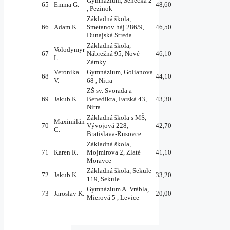
Gymnázium, Senecká 2
65
Emma G.
48,60
, Pezinok
Základná škola,
66
Adam K.
Smetanov háj 286/9,
46,50
Dunajská Streda
Základná škola,
Volodymyr
67
Nábrežná 95, Nové
46,10
L.
Zámky
Veronika
Gymnázium, Golianova
68
44,10
V.
68 , Nitra
ZŠ sv. Svorada a
69
Jakub K.
Benedikta, Farská 43,
43,30
Nitra
Základná škola s MŠ,
Maximilán
70
Vývojová 228,
42,70
C.
Bratislava-Rusovce
Základná škola,
71
Karen R.
Mojmírova 2, Zlaté
41,10
Moravce
Základná škola, Sekule
72
Jakub K.
33,20
119, Sekule
Gymnázium A. Vrábla,
73
Jaroslav K.
20,00
Mierová 5 , Levice