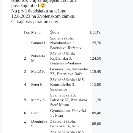
tento rok vraj za najlepšiu časť dňa
považujú obed
Na prvú dvadsiatku sa tešíme
12.6.2023 na Zvolenskom zámku.
Čakajú vás parádne ceny!
Por.
Meno
Škola
BODY
Spojená škola,
1
Samuel H.
Novohradská 3 ,
125,70
Bratislava-Ružinov
Základná škola,
Nikoleta
2
Rajčianska 3,
124,50
M.
Bratislava-Vrakuňa
Gymnázium, Hubeného
3
Matúš F.
118,40
23 , Bratislava-Rača
Základná škola s MŠ,
4
Peter F.
Komenského 3,
115,80
Smolenice
Evanjelická ZŠ,
5
Marek S.
Palisády 57, Bratislava-
111,20
Staré Mesto
Gymnázium, Párovská
6
Leo L.
109,40
1 , Nitra
Dominika
Základná škola,
7
108,00
Š.
Benkova 34, Nitra
Základná škola s MŠ,