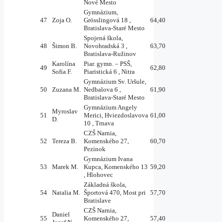
Nové Mesto
Gymnázium,
47
Zoja O.
Grösslingová 18 ,
64,40
Bratislava-Staré Mesto
Spojená škola,
48
Šimon B.
Novohradská 3 ,
63,70
Bratislava-Ružinov
Karolína
Piar. gymn. – PSŠ,
49
62,80
Sofia F.
Piaristická 6 , Nitra
Gymnázium Sv. Uršule,
50
Zuzana M.
Nedbalova 6 ,
61,90
Bratislava-Staré Mesto
Gymnázium Angely
Myroslav
51
Merici, Hviezdoslavova
61,00
D.
10 , Trnava
CZŠ Narnia,
52
Tereza B.
Komenského 27,
60,70
Pezinok
Gymnázium Ivana
53
Marek M.
Kupca, Komenského 13
59,20
, Hlohovec
Základná škola,
54
Natalia M.
Športová 470, Most pri
57,70
Bratislave
CZŠ Narnia,
Daniel
55
Komenského 27,
57,40