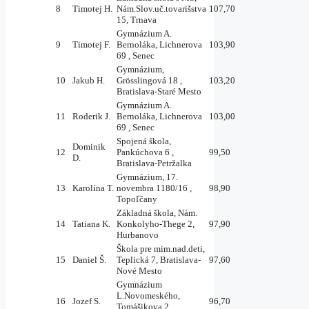
8
Timotej H.
Nám.Slov.uč.tovarišstva
107,70
15, Trnava
Gymnázium A.
9
Timotej F.
Bernoláka, Lichnerova
103,90
69 , Senec
Gymnázium,
10
Jakub H.
Grösslingová 18 ,
103,20
Bratislava-Staré Mesto
Gymnázium A.
11
Roderik J.
Bernoláka, Lichnerova
103,00
69 , Senec
Spojená škola,
Dominik
12
Pankúchova 6 ,
99,50
D.
Bratislava-Petržalka
Gymnázium, 17.
13
Karolína T.
novembra 1180/16 ,
98,90
Topoľčany
Základná škola, Nám.
14
Tatiana K.
Konkolyho-Thege 2,
97,90
Hurbanovo
Škola pre mim.nad.deti,
15
Daniel Š.
Teplická 7, Bratislava-
97,60
Nové Mesto
Gymnázium
L.Novomeského,
16
Jozef S.
96,70
Tomášikova 2 ,