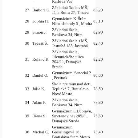
Karlova Ves
Základná škola s MŠ,
27
Barbora G.
83,20
Jána Bottu 27, Trnava
Gymnázium K. Štúra,
28
Sophia H.
83,10
Nám. slobody 5 , Modra
Základná škola,
29
Simon J.
82,90
Benkova 34, Nitra
Základná škola s MŠ,
30
Tadeáš Š.
82,40
Jastrabá 188, Jastrabá
Základná škola,
Jilemnického ulica
31
Roland K.
82,20
204/11, Dunajská
Streda
Gymnázium, Senecká 2
32
Daniel O.
80,60
, Pezinok
Škola pre mim.nad.deti,
33
Júlia K.
Teplická 7, Bratislava-
78,50
Nové Mesto
Základná škola,
34
Adam F.
77,80
Benkova 34, Nitra
Gymnázium L.Dúbravu,
35
Diana S.
Smetanov háj 285/8 ,
75,60
Dunajská Streda
Gymnázium,
36
Michal Č.
Grösslingová 18 ,
73,40
Bratislava-Staré Mesto