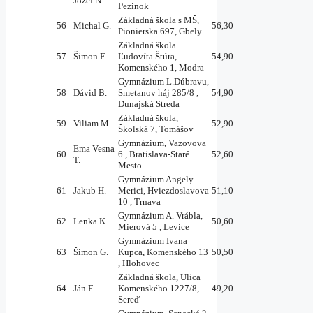
Jozef N.
Pezinok
Základná škola s MŠ,
56
Michal G.
56,30
Pionierska 697, Gbely
Základná škola
57
Šimon F.
Ľudovíta Štúra,
54,90
Komenského 1, Modra
Gymnázium L.Dúbravu,
58
Dávid B.
Smetanov háj 285/8 ,
54,90
Dunajská Streda
Základná škola,
59
Viliam M.
52,90
Školská 7, Tomášov
Gymnázium, Vazovova
Ema Vesna
60
6 , Bratislava-Staré
52,60
T.
Mesto
Gymnázium Angely
61
Jakub H.
Merici, Hviezdoslavova
51,10
10 , Trnava
Gymnázium A. Vrábla,
62
Lenka K.
50,60
Mierová 5 , Levice
Gymnázium Ivana
63
Šimon G.
Kupca, Komenského 13
50,50
, Hlohovec
Základná škola, Ulica
64
Ján F.
Komenského 1227/8,
49,20
Sereď