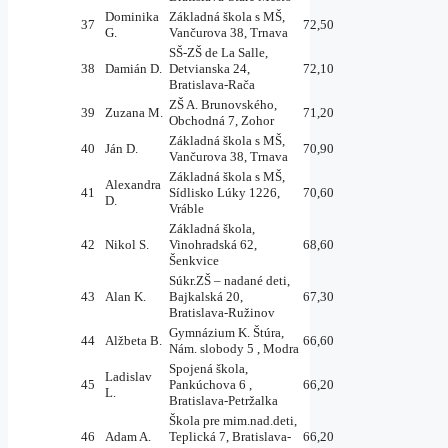
Dominika
Základná škola s MŠ,
37
72,50
G.
Vančurova 38, Trnava
SŠ-ZŠ de La Salle,
38
Damián D.
Detvianska 24,
72,10
Bratislava-Rača
ZŠ A. Brunovského,
39
Zuzana M.
71,20
Obchodná 7, Zohor
Základná škola s MŠ,
40
Ján D.
70,90
Vančurova 38, Trnava
Základná škola s MŠ,
Alexandra
41
Sídlisko Lúky 1226,
70,60
D.
Vráble
Základná škola,
42
Nikol S.
Vinohradská 62,
68,60
Šenkvice
Súkr.ZŠ – nadané deti,
43
Alan K.
Bajkalská 20,
67,30
Bratislava-Ružinov
Gymnázium K. Štúra,
44
Alžbeta B.
66,60
Nám. slobody 5 , Modra
Spojená škola,
Ladislav
45
Pankúchova 6 ,
66,20
L.
Bratislava-Petržalka
Škola pre mim.nad.deti,
46
Adam A.
Teplická 7, Bratislava-
66,20