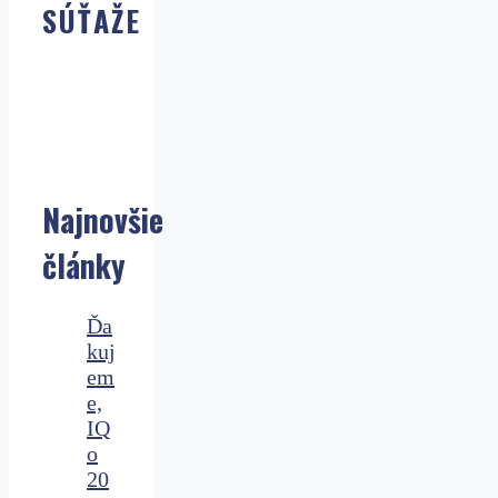
SÚŤAŽE
Najnovšie
články
Ďa
kuj
em
e,
IQ
o
20