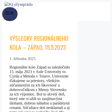
Preskočiť
na
obsah
Menu
VÝSLEDKY REGIONÁLNEHO
KOLA – ZÁPAD, 15.5.2023
1. februára 2025
Regionálne kolo Západ sa uskutočnilo
15. mája 2023 v Aule Univerzity sv.
Cyrila a Metoda v Trnave. Univerzite
ďakujeme za priestory, všetkým
zúčastneným za ich šikovnosť a
dobrovoľníkom z Mensy Slovensko
za ich výpomoc. Bol to skvelý deň,
ktorý sme si užili so zaujímavými
úlohami, dobrou náladou a parádnymi
cenami. Súťažiace deti nesklamali a aj