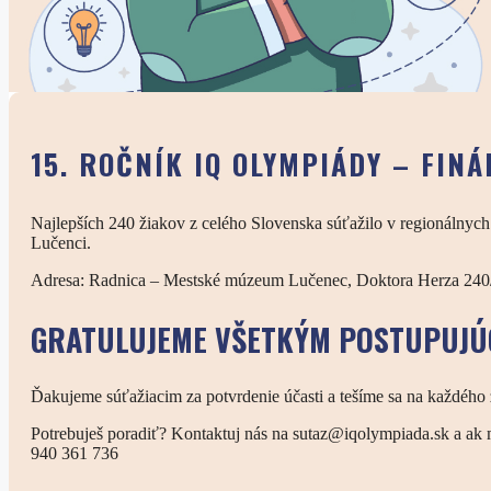
15. ROČNÍK IQ OLYMPIÁDY – FINÁ
Najlepších 240 žiakov z celého Slovenska súťažilo v regionálnych 
Lučenci.
Adresa: Radnica – Mestské múzeum Lučenec, Doktora Herza 240
GRATULUJEME VŠETKÝM POSTUPUJÚC
Ďakujeme súťažiacim za potvrdenie účasti a tešíme sa na každého 
Potrebuješ poradiť? Kontaktuj nás na sutaz@iqolympiada.sk a ak m
940 361 736