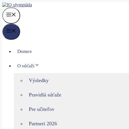
Preskočiť
na
obsah
Menu
Menu
Domov
O súťaži
Výsledky
Pravidlá súťaže
Pre učiteľov
Partneri 2026