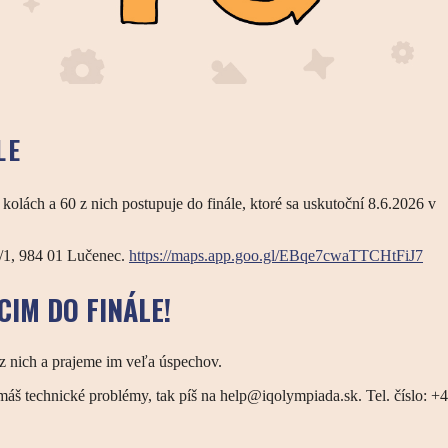
LE
kolách a 60 z nich postupuje do finále, ktoré sa uskutoční 8.6.2026 v
/1, 984 01 Lučenec.
https://maps.app.goo.gl/EBqe7cwaTTCHtFiJ7
IM DO FINÁLE
!
z nich a prajeme im veľa úspechov.
áš technické problémy, tak píš na help@iqolympiada.sk. Tel. číslo: +