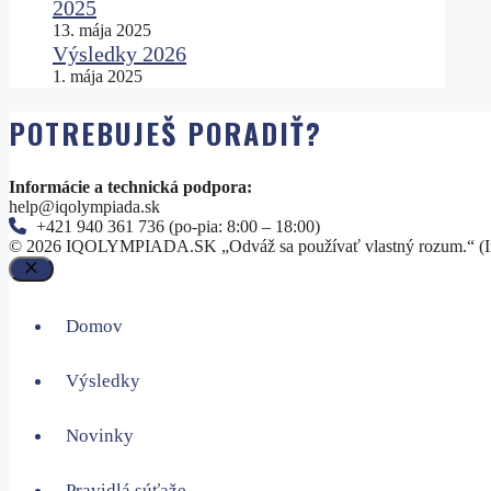
2025
13. mája 2025
Výsledky 2026
1. mája 2025
POTREBUJEŠ PORADIŤ?
Informácie a technická podpora:
help@iqolympiada.sk
+421 940 361 736
(po-pia: 8:00 – 18:00)
© 2026 IQOLYMPIADA.SK „Odváž sa používať vlastný rozum.“ (
Close
Domov
Výsledky
Novinky
Pravidlá súťaže