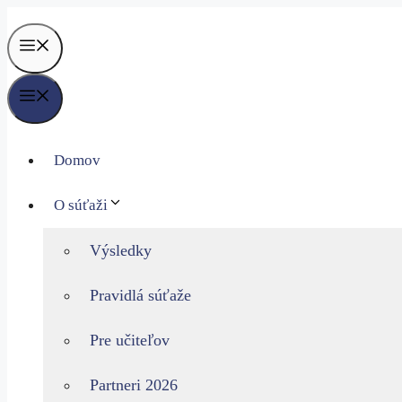
Preskočiť
na
obsah
Menu
Menu
Domov
O súťaži
Výsledky
Pravidlá súťaže
Pre učiteľov
Partneri 2026